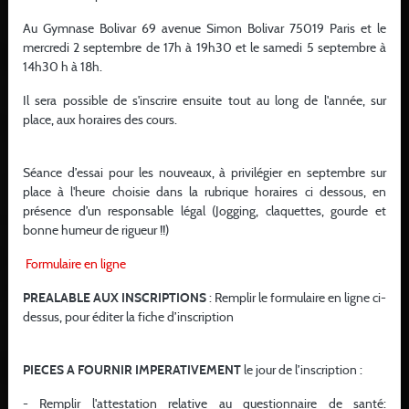
STAGE UV 1 ET UV 2
24.08
Au Gymnase Bolivar 69 avenue Simon Bolivar 75019 Paris et le
-
mercredi 2 septembre de 17h à 19h30 et le samedi 5 septembre à
STAGE
JUDO JUJITSU
27.08
14h30 h à 18h.
DOJO DE LA BRECHE AUX LOUPS
Il sera possible de s'inscrire ensuite tout au long de l'année, sur
STAGE JUJITSU AOUT 2026
24.08
place, aux horaires des cours.
-
STAGE
JUDO JUJITSU
28.08
COLLEGE LE BEAU RAMEAU DE BETHARRAM
Séance d’essai pour les nouveaux, à privilégier en septembre sur
place à l'heure choisie dans la rubrique horaires ci dessous, en
OPEN DES MASCAREIGNES LABEL A
29.08
présence d’un responsable légal (Jogging, claquettes, gourde et
-
bonne humeur de rigueur !!)
COMPETITION
JUDO JUJITSU
30.08
GYMNASE DE PLATEAU CAILLOU
Formulaire en ligne
PREALABLE AUX INSCRIPTIONS
: Remplir le formulaire en ligne ci-
dessus, pour éditer la fiche d’inscription
TOUS LES ÉVÈNEMENTS
PIECES A FOURNIR IMPERATIVEMENT
le jour de l’inscription :
- Remplir l'attestation relative au questionnaire de santé: