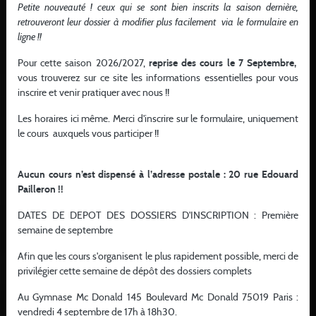
ÉVÈNEMENTS
Petite nouveauté ! ceux qui se sont bien inscrits la saison dernière,
retrouveront leur dossier à modifier plus facilement via le formulaire en
À VENIR
ligne !!
Pour cette saison 2026/2027,
reprise des cours le 7 Septembre,
vous trouverez sur ce site les informations essentielles pour vous
inscrire et venir pratiquer avec nous !!
EUROPEAN CUP JUNIOR SKOPJE,
08.08
MACEDOINE DU NORD
Les horaires ici même. Merci d'inscrire sur le formulaire, uniquement
-
le cours auxquels vous participer !!
09.08
COMPETITION
JUDO JUJITSU
GRAND PRIX DE LIMA, PEROU DU 14 AU 16
Aucun cours n’est dispensé à l’adresse postale : 20 rue Edouard
14.08
AOUT 2026
Pailleron !!
-
16.08
COMPETITION
JUDO JUJITSU
DATES DE DEPOT DES DOSSIERS D'INSCRIPTION : Première
semaine de septembre
JUDO CAMP 11 EME EDITION (TOURNOI
Afin que les cours s'organisent le plus rapidement possible, merci de
17.08
AVIGNON JC)
privilégier cette semaine de dépôt des dossiers complets
-
STAGE
JUDO JUJITSU
21.08
Au Gymnase Mc Donald 145 Boulevard Mc Donald 75019 Paris :
GYMNASE DU MOURION
vendredi 4 septembre de 17h à 18h30.