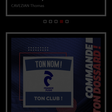
HURIER Abel
CAVEZIAN Thomas
BREQUEVILLE Marion