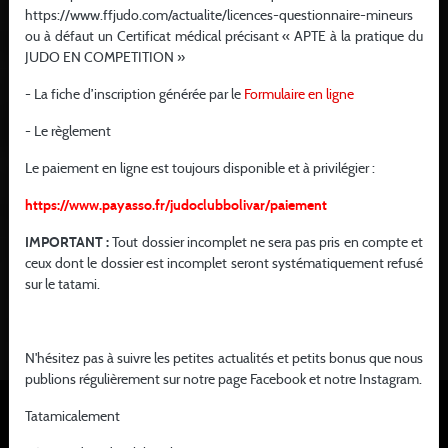
https://www.ffjudo.com/actualite/licences-questionnaire-mineurs
L
M
M
J
V
S
D
ou à défaut un Certificat médical précisant « APTE à la pratique du
JUDO EN COMPETITION »
27
28
29
30
31
1
2
- La fiche d’inscription générée par le
Formulaire en ligne
1
1
3
4
5
6
7
8
9
- Le règlement
1
1
1
10
11
12
13
14
15
16
Le paiement en ligne est toujours disponible et à privilégier :
1
1
1
1
1
17
18
19
20
21
22
23
https://www.payasso.fr/judoclubbolivar/paiement
2
2
2
2
1
1
1
24
25
26
27
28
29
30
IMPORTANT :
Tout dossier incomplet ne sera pas pris en compte et
ceux dont le dossier est incomplet seront systématiquement refusé
3
31
1
2
3
4
5
6
sur le tatami.
N'hésitez pas à suivre les petites actualités et petits bonus que nous
publions régulièrement sur notre page Facebook et notre Instagram.
Tatamicalement