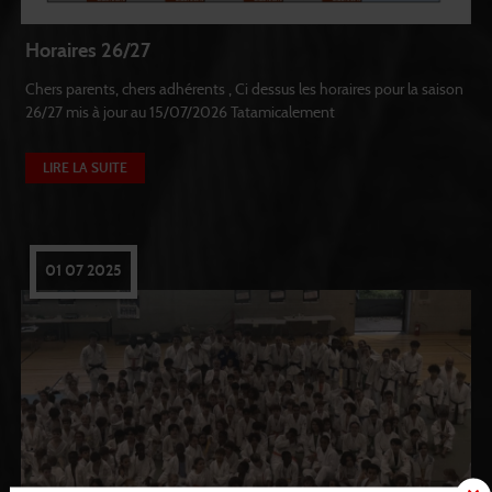
Horaires 26/27
Chers parents, chers adhérents , Ci dessus les horaires pour la saison
26/27 mis à jour au 15/07/2026 Tatamicalement
LIRE LA SUITE
01 07 2025