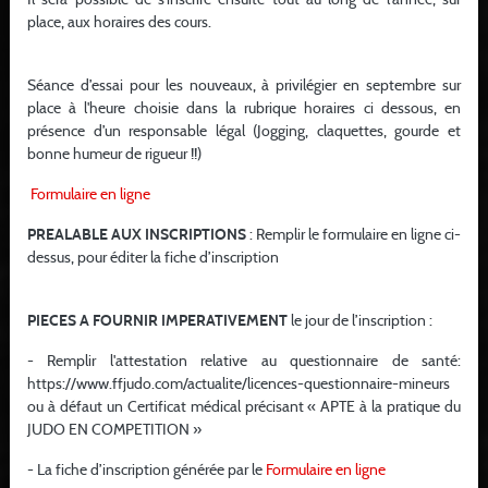
place, aux horaires des cours.
Séance d’essai pour les nouveaux, à privilégier en septembre sur
place à l'heure choisie dans la rubrique horaires ci dessous, en
présence d’un responsable légal (Jogging, claquettes, gourde et
VIE DU CLUB
bonne humeur de rigueur !!)
Week end de gala…
Formulaire en ligne
OYEZ, OYEZ, brave gens…. Réservez des à présent votre Dimanche
PREALABLE AUX INSCRIPTIONS
: Remplir le formulaire en ligne ci-
14 Juin de 10h30 - 12h30En effet, notre remise de récompense...
dessus, pour éditer la fiche d’inscription
LIRE LA SUITE
PIECES A FOURNIR IMPERATIVEMENT
le jour de l’inscription :
- Remplir l'attestation relative au questionnaire de santé:
https://www.ffjudo.com/actualite/licences-questionnaire-mineurs
11 01 2025
ou à défaut un Certificat médical précisant « APTE à la pratique du
JUDO EN COMPETITION »
- La fiche d’inscription générée par le
Formulaire en ligne