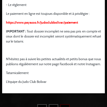
- Le règlement
Le paiement en ligne est toujours disponible et à privilégier :
https://www.payasso.fr/judoclubbolivar/paiement
IMPORTANT :
Tout dossier incomplet ne sera pas pris en compte et
ceux dont le dossier est incomplet seront systématiquement refusé
sur le tatami.
GRADES
Il l’a eu
N'hésitez pas à suivre les petites actualités et petits bonus que nous
Ce Samedi 11 Janvier, notre professeur et ami Alain a reçu son grade
publions régulièrement sur notre page Facebook et notre Instagram.
tant espéré le 6eme Dan;.Avec la surprise...
Tatamicalement
LIRE LA SUITE
L’équipe du Judo Club Bolivar