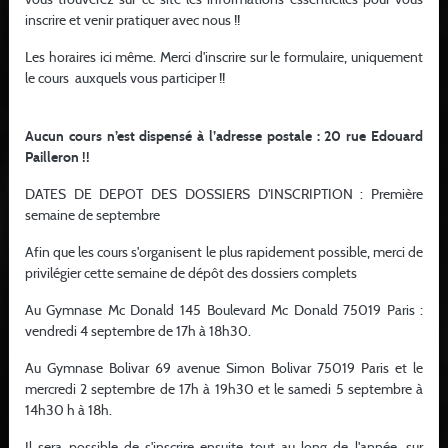
inscrire et venir pratiquer avec nous !!
Les horaires ici même. Merci d'inscrire sur le formulaire, uniquement
le cours auxquels vous participer !!
Apres l’effort le réconfort
Aucun cours n’est dispensé à l’adresse postale : 20 rue Edouard
Après le cours adulte et suite à l’initiative de notre Paul. Finir l’année
Pailleron !!
chez les grands c’est “Petit couscous chez les...
DATES DE DEPOT DES DOSSIERS D'INSCRIPTION : Première
semaine de septembre
LIRE LA SUITE
Afin que les cours s'organisent le plus rapidement possible, merci de
privilégier cette semaine de dépôt des dossiers complets
Au Gymnase Mc Donald 145 Boulevard Mc Donald 75019 Paris :
22 03 2025
vendredi 4 septembre de 17h à 18h30.
Au Gymnase Bolivar 69 avenue Simon Bolivar 75019 Paris et le
mercredi 2 septembre de 17h à 19h30 et le samedi 5 septembre à
14h30 h à 18h.
Il sera possible de s'inscrire ensuite tout au long de l'année, sur