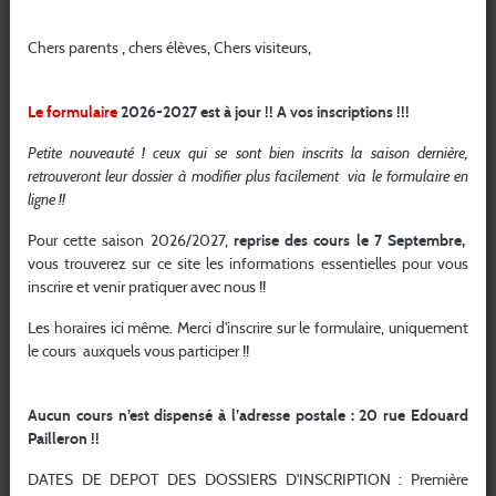
Rentrée 26/27
Lors de sa première visite sur le site internet, l’utilisateur est
informé par un bandeau de l’activation et de l’utilisation de
Chers parents , chers élèves, Chers visiteurs,
traceurs (cookies).
Ces cookies ne seront déposés que si l’utilisateur du site
donne son consentement qui peut résulter de paramètres
Le formulaire
2026-2027 est à jour !! A vos inscriptions !!!
appropriés de son dispositif de connexion ou de tout autre
Petite nouveauté ! ceux qui se sont bien inscrits la saison dernière,
dispositif placé sous son contrôle. Ainsi, avant le dépôt des
retrouveront leur dossier à modifier plus facilement via le formulaire en
cookies, l’utilisateur aura toujours le choix de gérer ses
ligne !!
préférences via le bandeau d’information de cookies.
Pour cette saison 2026/2027,
reprise des cours le 7 Septembre,
Un cookie est une information déposée par le serveur du site
vous trouverez sur ce site les informations essentielles pour vous
visité sur le terminal du visiteur. Il est utilisé afin de conserver
inscrire et venir pratiquer avec nous !!
des données de nature à :
Faciliter la navigation (le cookie de fonctionnement
Les horaires ici même. Merci d'inscrire sur le formulaire, uniquement
mémorise par exemple vos informations pour vous éviter
le cours auxquels vous participer !!
d’avoir à les retaper lors de votre prochaine visite, il sécurise
la navigation);
Le refus de ces cookies peut freiner votre navigation sur le
Aucun cours n’est dispensé à l’adresse postale : 20 rue Edouard
site internet.
Pailleron !!
Ce fichier est conservé pendant une durée maximale de 13
DATES DE DEPOT DES DOSSIERS D'INSCRIPTION : Première