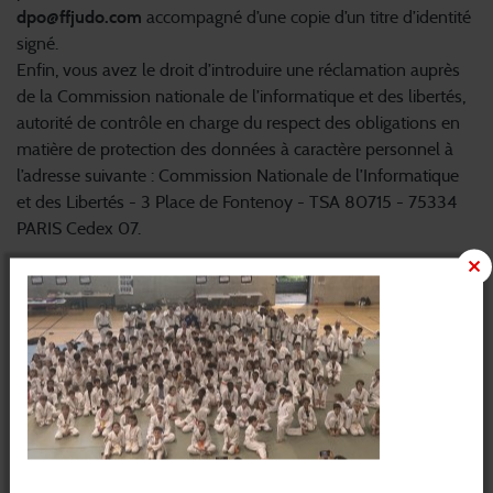
dpo@ffjudo.com
accompagné d’une copie d’un titre d’identité
signé.
Enfin, vous avez le droit d’introduire une réclamation auprès
de la Commission nationale de l’informatique et des libertés,
autorité de contrôle en charge du respect des obligations en
matière de protection des données à caractère personnel à
l’adresse suivante : Commission Nationale de l’Informatique
et des Libertés - 3 Place de Fontenoy - TSA 80715 - 75334
PARIS Cedex 07.
2.2 Utilisation des cookies et statistiques
Ce site utilise des cookies soumis aux dispositions du
Règlement E-Privacy, du Règlement Général en Protection
des données à caractère personnel et à la Loi n°78-17 du 6
janvier 1978 dite loi « informatique et libertés » modifiée par
la loi n°2018-493 du 20 juin 2018 et complétée par la
délibération de la CNIL en date du 19 juillet 2019 en matière
de cookies.