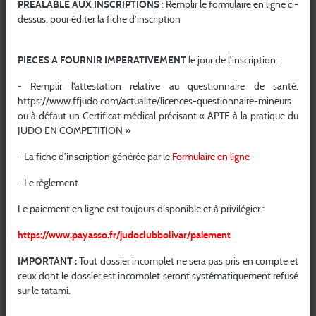
PREALABLE AUX INSCRIPTIONS
: Remplir le formulaire en ligne ci-
constituerait une contrefaçon sanctionnée par les
articles
dessus, pour éditer la fiche d’inscription
L.335-2 et suivants du Code de la propriété intellectuelle.
Les bases de données figurant sur le site sont protégées par
PIECES A FOURNIR IMPERATIVEMENT
le jour de l’inscription :
les
articles L.341-1 et suivants du Code de la propriété
intellectuelle
et est sanctionnée toute extraction ou
- Remplir l'attestation relative au questionnaire de santé:
réutilisation qualitativement ou quantitativement substantielle
https://www.ffjudo.com/actualite/licences-questionnaire-mineurs
du contenu des bases de données.
ou à défaut un Certificat médical précisant « APTE à la pratique du
Les marques et les logotypes figurant sur le site sont des
JUDO EN COMPETITION »
marques déposées par le Ministère ou par des tiers. Toute
- La fiche d’inscription générée par le
Formulaire en ligne
reproduction, imitation ou usage, total ou partiel, de ces signes
distinctifs sans l’autorisation expresse et en violation des
- Le règlement
interdictions prévues aux
articles L.713-2 et suivants du Code
Le paiement en ligne est toujours disponible et à privilégier :
de la propriété intellectuelle
engage la responsabilité de leur
auteur.
https://www.payasso.fr/judoclubbolivar/paiement
Les autres signes distinctifs, notamment les dénominations
IMPORTANT :
Tout dossier incomplet ne sera pas pris en compte et
sociales, noms commerciaux, enseignes, noms de domaine
ceux dont le dossier est incomplet seront systématiquement refusé
reproduits sur le site sont la propriété de la Fédération
sur le tatami.
Française de Judo, Jujitsu, Kendo et Disciplines Associées, du
Club JUDO CLUB BOLIVAR ou des tiers et toute reproduction