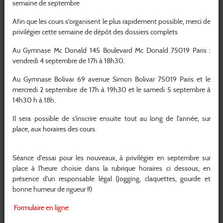
mois.
semaine de septembre
La Fédération Française de Judo, Jujitsu, Kendo et Disciplines
Afin que les cours s'organisent le plus rapidement possible, merci de
Associées et le Club JUDO CLUB BOLIVAR n’autorisent pas le
privilégier cette semaine de dépôt des dossiers complets
dépôt de cookies de tiers, le dépôt indirect de cookies, ni le
dépôt de cookies à finalité commerciale.
Au Gymnase Mc Donald 145 Boulevard Mc Donald 75019 Paris :
vendredi 4 septembre de 17h à 18h30.
3. Propriété Intellectuelle
Au Gymnase Bolivar 69 avenue Simon Bolivar 75019 Paris et le
Le site internet pris dans sa globalité, ainsi que chacun des
mercredi 2 septembre de 17h à 19h30 et le samedi 5 septembre à
éléments qui le compose pris indépendamment, notamment
14h30 h à 18h.
les programmes et développements spécifiques et les
Il sera possible de s'inscrire ensuite tout au long de l'année, sur
contenus incluant des données, textes, images fixes ou
place, aux horaires des cours.
animées, logotypes, sons, graphiques, fichiers, sont la
propriété exclusive de la Fédération Française de Judo, Jujitsu,
Séance d’essai pour les nouveaux, à privilégier en septembre sur
Kendo et Disciplines Associées, du Club JUDO CLUB
place à l'heure choisie dans la rubrique horaires ci dessous, en
BOLIVAR ou de tiers qui leur ont concédé une licence. Toute
présence d’un responsable légal (Jogging, claquettes, gourde et
représentation totale ou partielle du site ou d’un des éléments
bonne humeur de rigueur !!)
qui le composent sans l’autorisation expresse de la Fédération
Française de Judo, Jujitsu, Kendo et Disciplines Associées, du
Formulaire en ligne
Club JUDO CLUB BOLIVAR ou de tiers est interdite et