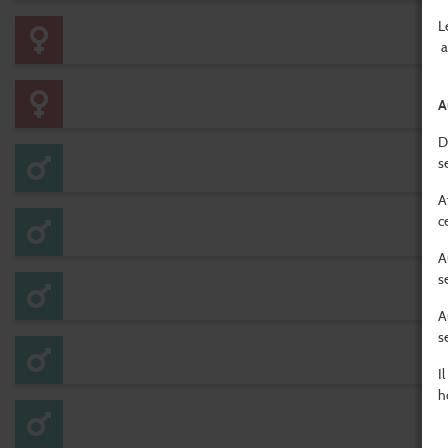
L
a
A
D
s
A
c
A
s
A
s
I
h