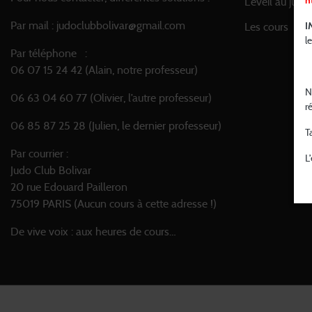
h
L’éveil au judo
Par mail : judoclubbolivar@gmail.com
Les cours
I
l
Par téléphone :
06 07 15 24 42 (Alain, notre professeur)
N
06 63 04 60 77 (Olivier, l’autre professeur)
r
06 85 87 25 28 (Julien, le dernier professeur)
T
Par courrier :
L
Judo Club Bolivar
20 rue Edouard Pailleron
75019 PARIS (Aucun cours à cette adresse !)
De vive voix : aux heures de cours…