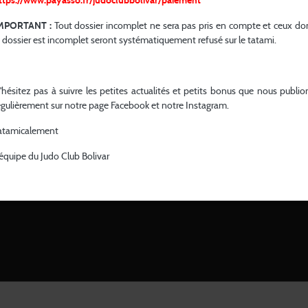
ttps://www.payasso.fr/judoclubbolivar/paiement
Les acteurs
Résultats
MPORTANT :
Tout dossier incomplet ne sera pas pris en compte et ceux do
e dossier est incomplet seront systématiquement refusé sur le tatami.
'hésitez pas à suivre les petites actualités et petits bonus que nous publio
égulièrement sur notre page Facebook et notre Instagram.
atamicalement
’équipe du Judo Club Bolivar