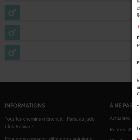
S
c
(
F
P
p
P
-
h
u
C
INFORMATIONS
À NE PAS 
-
-
Actualités
Tous les chemins mènent à… Paris, au Judo
Club Bolivar !
L
Rentrée 2026 -
Pour nous contacter, différentes solutions :