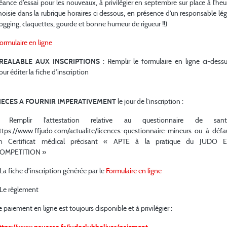
éance d’essai pour les nouveaux, à privilégier en septembre sur place à l'heu
hoisie dans la rubrique horaires ci dessous, en présence d’un responsable lég
-81
Jogging, claquettes, gourde et bonne humeur de rigueur !!)
ormulaire en ligne
-90
REALABLE AUX INSCRIPTIONS
: Remplir le formulaire en ligne ci-dessu
our éditer la fiche d’inscription
+90
IECES A FOURNIR IMPERATIVEMENT
le jour de l’inscription :
 Remplir l'attestation relative au questionnaire de sant
ttps://www.ffjudo.com/actualite/licences-questionnaire-mineurs ou à défa
n Certificat médical précisant « APTE à la pratique du JUDO 
OMPETITION »
MANQUER
 La fiche d’inscription générée par le
Formulaire en ligne
 Le règlement
Un peu d’histoire
e paiement en ligne est toujours disponible et à privilégier :
 reprise des cours
Galerie photos