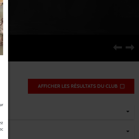
AFFICHER LES RÉSULTATS DU CLUB
ur
ez
ec