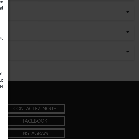
re
al
s,
é:
ut
EN
CONTACTEZ-NOUS
FACEBOOK
INSTAGRAM