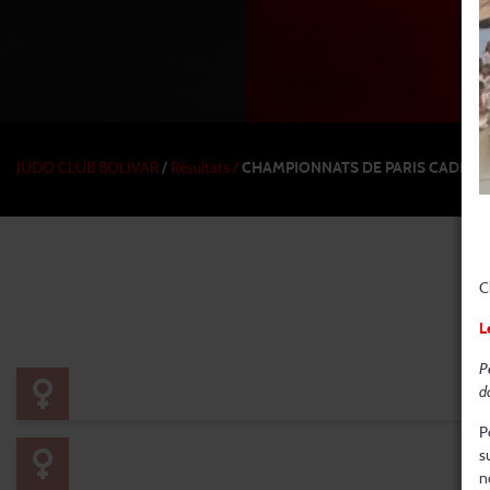
JUDO CLUB BOLIVAR
/
Résultats /
CHAMPIONNATS DE PARIS CADETS 
Épreuves
C
L
P
d
P
s
n