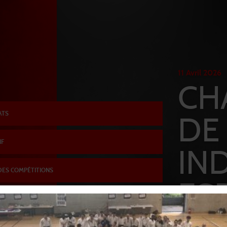
11
Avril
2026
CH
ATS
DE
IF
IN
DES COMPÉTITIONS
ES