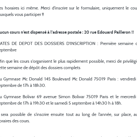
es horaires ici même. Merci d'inscrire sur le formulaire, uniquement le cou
-57
uxquels vous participer !!
-63
ucun cours n’est dispensé à l’adresse postale : 20 rue Edouard Pailleron !!
ATES DE DEPOT DES DOSSIERS D'INSCRIPTION : Première semaine 
eptembre
-46
fin que les cours s'organisent le plus rapidement possible, merci de privilégi
ette semaine de dépôt des dossiers complets
-50
u Gymnase Mc Donald 145 Boulevard Mc Donald 75019 Paris : vendredi
eptembre de 17h à 18h30.
-55
u Gymnase Bolivar 69 avenue Simon Bolivar 75019 Paris et le mercredi
eptembre de 17h à 19h30 et le samedi 5 septembre à 14h30 h à 18h.
-60
l sera possible de s'inscrire ensuite tout au long de l'année, sur place, a
oraires des cours.
-66