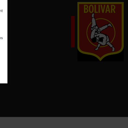
nt
ns